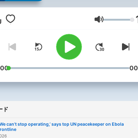
Headquarters in New York,
advocates and beneficiari
from across the world who
音量
have a stake in helping th
go about its often life-savi
work in the field.</p>
:00
00
ード
‘We can’t stop operating,’ says top UN peacekeeper on Ebola
frontline
026