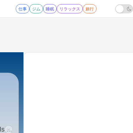
仕事
ジム
睡眠
リラックス
旅行
ls at