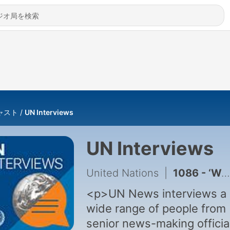
ャスト
UN Interviews
UN Interviews
United Nations
|
1086 - ‘We can’t stop operating,’ says top UN peacekeeper on Ebola frontline
<p>UN News interviews a
wide range of people from
senior news-making officia