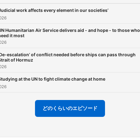
‘Judicial work affects every element in our societies’
026
UN Humanitarian Air Service delivers aid - and hope - to those who
need it most
026
‘De-escalation’ of conflict needed before ships can pass through
Strait of Hormuz
026
Studying at the UN to fight climate change at home
026
どのくらいのエピソード