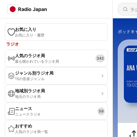
Radio Japan
お気に入り
ポッドキ
お気に入り・履歴
ラジオ
人気のラジオ局
342
最も聴かれているラジオ局
ジャンル別ラジオ局
15の音楽ジャンル
地域別ラジオ局
地元のラジオ局
ニュース
59
ニュースラジオ
おすすめ
人気のラジオ局一覧