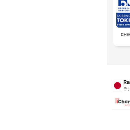
CHE
Ra
ラ