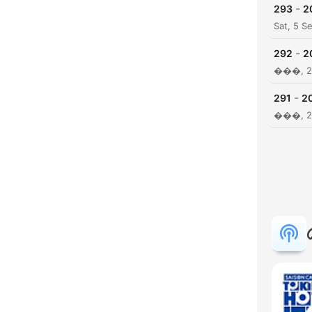
-
293
2
Sat, 5 S
-
292
2
���, 2
-
291
2
���, 2