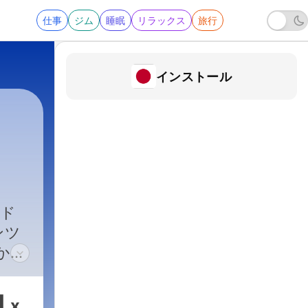
仕事
ジム
睡眠
リラックス
旅行
インストール
ード
ンツ
」から
R
てく
1
x