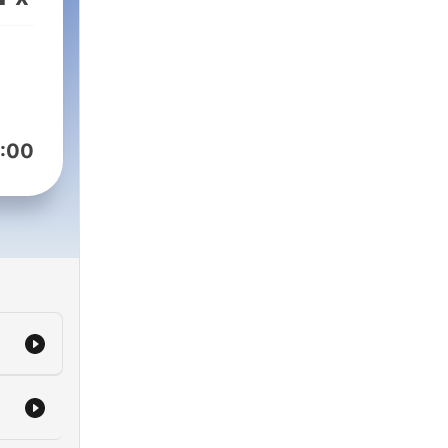
/ana-
:00