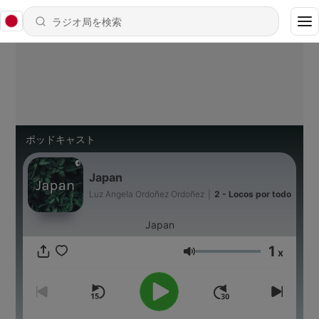
ポッドキャスト
Japan
Luz Angela Ordoñez Ordoñez
|
2 - Locos por todo
Japan
1
x
音量