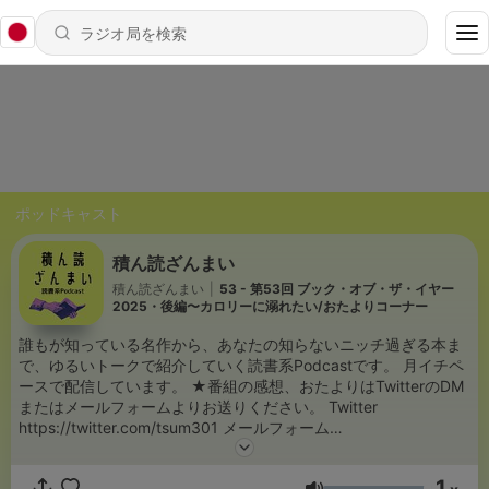
ポッドキャスト
積ん読ざんまい
積ん読ざんまい
|
53 - 第53回 ブック・オブ・ザ・イヤー
2025・後編〜カロリーに溺れたい/おたよりコーナー
誰もが知っている名作から、あなたの知らないニッチ過ぎる本ま
で、ゆるいトークで紹介していく読書系Podcastです。 月イチペ
ースで配信しています。 ★番組の感想、おたよりはTwitterのDM
またはメールフォームよりお送りください。 Twitter
https://twitter.com/tsum301 メールフォーム
https://forms.gle/ZY6gwchuepfwGKpy7 LISTEN
https://listen.style/p/tsum301?h0ZKJOG6
1