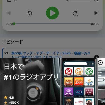
x
音量
00:00
00:00
エピソード
-
53
第53回 ブック・オブ・ザ・イヤー2025・後編〜カロ
リーに溺れたい/おたよりコーナー
24 5月 2026
-
52
第52回 ブック・オブ・ザ・イヤー2025・前編〜記憶
が飛んでも本は読む
22 2月 2026
-
51
第51回 初期衝動をカタチにしたい！ 〜 『「同人文
化」の社会学』とZINEの話
12 1月 2026