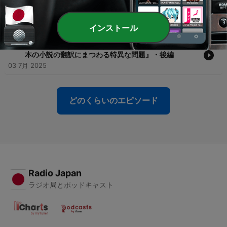
-
50
第50回 祝５周年＆50回記念！ 積ん読ざんまいダイ
ジェスト
25 10月 2025
インストール
-
49
第49回 余白を楽しんでください(CV.井上陽水) 〜『日
本の小説の翻訳にまつわる特異な問題』・後編
03 7月 2025
どのくらいのエピソード
Radio Japan
ラジオ局とポッドキャスト