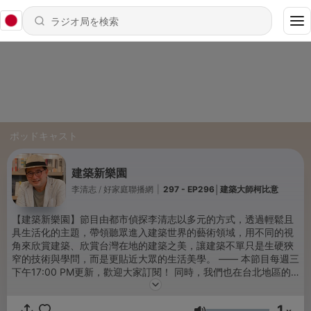
ポッドキャスト
建築新樂園
李清志 / 好家庭聯播網
|
297 - EP296│建築大師柯比意
【建築新樂園】節目由都市偵探李清志以多元的方式，透過輕鬆且
具生活化的主題，帶領聽眾進入建築世界的藝術領域，用不同的視
角來欣賞建築、欣賞台灣在地的建築之美，讓建築不單只是生硬狹
窄的技術與學問，而是更貼近大眾的生活美學。 —— 本節目每週三
下午17:00 PM更新，歡迎大家訂閱！ 同時，我們也在台北地區的
廣播頻道FM91.3，台中地區的廣播頻道FM97.7，以及Bravo電台官
網：精選節目中同步播出。 FB：
1