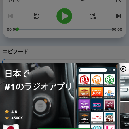
x
https://www.facebook.com/bravofm913 Bravo電台官網：
音量
https://goo.gl/mWMtv7 -- Hosting provided by
SoundOn
00:00
00:00
エピソード
-
297
EP296│建築大師柯比意
05 8月 2026
-
296
EP295│柯比意
05 8月 2026
-
295
EP294│何震寰─《札哈．哈蒂作品全集》
22 7月 2026
-
294
EP293│老黑《老黑看世界：換個地方過生活，換個方
式過人生》