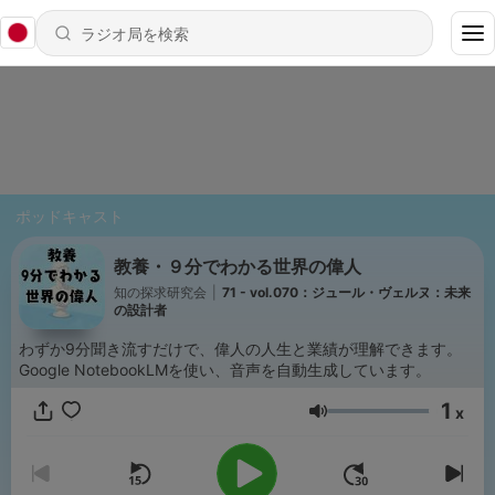
ポッドキャスト
教養・９分でわかる世界の偉人
知の探求研究会
|
71 - vol.070：ジュール・ヴェルヌ：未来
の設計者
わずか9分聞き流すだけで、偉人の人生と業績が理解できます。
Google NotebookLMを使い、音声を自動生成しています。
1
x
音量