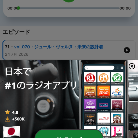
00:00
00:00
エピソード
-
71
vol.070：ジュール・ヴェルヌ：未来の設計者
24 7月 2026
-
70
vol.069：ジョセフ・ピューリッツァー：賞の裏に隠
された男
20 7月 2026
-
69
vol.068：プリンセス・ダイアナ：王室の反逆者が遺
したもの
16 7月 2026
-
68
vol.067：アーサー・コナン・ドイルの生涯：シャー
ロック以上の存在
12 7月 2026