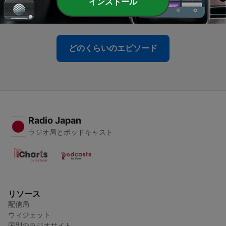
-
67
vol.066：アイルトン・セナ：完璧さの代償
インストール
08 7月 2026
どのくらいのエピソード
Radio Japan
ラジオ局とポッドキャスト
リソース
配信局
ウィジェット
国別のラジオサイト