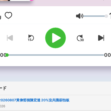
還有新解讀 在這茫茫資訊
氾濫的時代這裡的思想激盪,
音量
要你同意什麼或是反對什麼
們一起來找出問題,找出方法,
讓台灣這塊土地更好的風景
關於我們：
:00
00
好好聽FM APP：
http://onelink.to/94hhtfm
52新聞 YouTube：
https://risu.io/m7t5
ード
★贊助專用連結(綠界金流/
信用卡、ATM)
20260807黃偉哲槓陳宏達 20%沒共識卻拍板
👉 Donate：
026