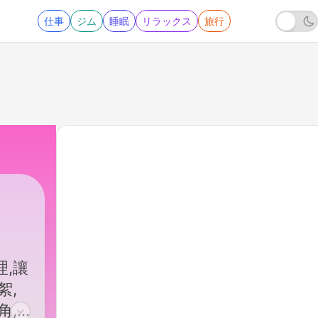
仕事
ジム
睡眠
リラックス
旅行
,讓
絮,
角,