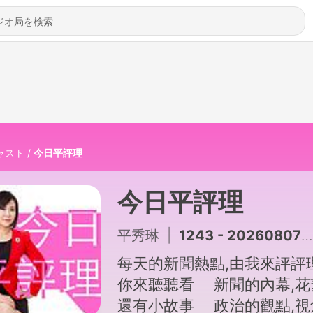
ャスト
今日平評理
今日平評理
平秀琳
|
1243 - 20260807黃偉哲槓陳宏達 20%沒共識卻拍板
每天的新聞熱點,由我來評評理
你來聽聽看 新聞的內幕,花
還有小故事 政治的觀點,視