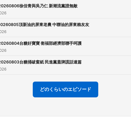
https://reurl.cc/xGNoNZ
20260806徐佳青與吳乃仁 新潮流黨證無敵
026
Powered by
Firstory Hosti
20260805頂新油的屏東老農 中聯油的屏東賴友友
026
20260804台糖好寶寶 衛福部經濟部聯手呵護
026
20260803台糖捅破窗紙 民進黨蓋牌謊話連篇
026
どのくらいのエピソード