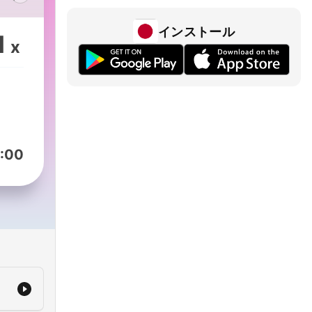
大海
インストール
不是
1
x
是我
找出
:00
可用