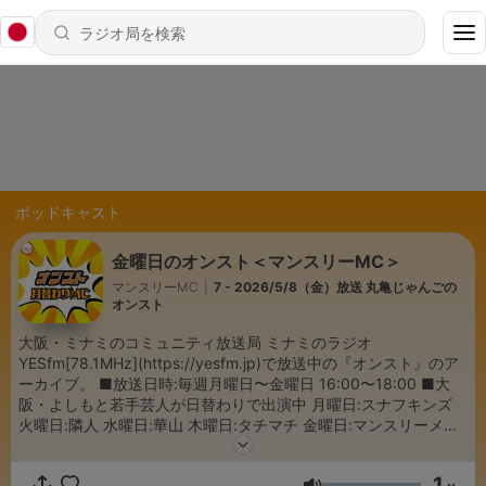
ポッドキャスト
金曜日のオンスト＜マンスリーMC＞
マンスリーMC
|
7 - 2026/5/8（金）放送 丸亀じゃんごの
オンスト
大阪・ミナミのコミュニティ放送局 ミナミのラジオ
YESfm[78.1MHz](https://yesfm.jp)で放送中の『オンスト』のア
ーカイブ。 ■放送日時:毎週月曜日〜金曜日 16:00〜18:00 ■大
阪・よしもと若手芸人が日替わりで出演中 月曜日:スナフキンズ
火曜日:隣人 水曜日:華山 木曜日:タチマチ 金曜日:マンスリーメン
バー ■番組 HP https://www.yesfm.jp/ より各曜日へ ■番組イ
ンスタグラム https://www.instagram.com/onst781/
1