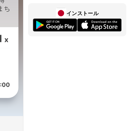
博
まち
インストール
1
x
:00