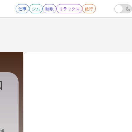
仕事
ジム
睡眠
リラックス
旅行
口
84 - 2026-8-1OA 京都市京セラ美術館