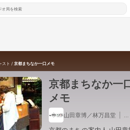
ャスト
京都まちなか一口メモ
京都まちなか一
メモ
山田章博／林万昌堂
|
4