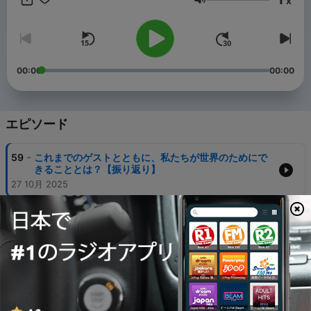
x
音量
00:00
00:00
エピソード
-
59
これまでのゲストとともに、私たちが世界のためにで
きることとは？【振り返り】
27 10月 2025
-
58
世界全体が循環型・持続可能・再生型になるためのシ
ステムとは？【ゲスト・Earth Company 代表理事 濱
川 明日香さん】
20 10月 2025
-
57
【ゲスト・Earth Company 代表理事 濱川 明日香さ
ん】人と社会と自然が共に繫栄することができたら、
未来に地球を残せる？