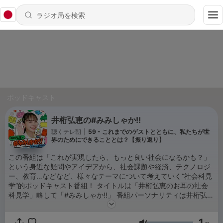
ポッドキャスト
井桁弘恵の#みみしゃか!!
聴くテレ朝
|
59 - これまでのゲストとともに、私たちが世
界のためにできることとは？【振り返り】
この番組は「これが実現したら、もっと良い社会になるかも？」
という身近な疑問やアイデアから、社会課題や経済、テクノロジ
ー、教育…などなど、様々なテーマについて考えていく“社会科見
学”的ポッドキャスト番組！ タイトルは「井桁弘恵のお耳の社会
科見学」略して「#みみしゃか!!」 番組パーソナリティは井桁弘恵
が務めます！
1