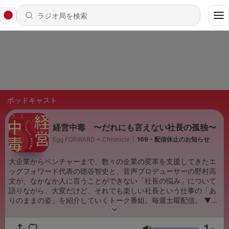
ポッドキャスト
経営中毒 〜だれにも言えない社長の孤独〜
Egg FORWARD × Chronicle
|
169 - 配信休止のお知らせ
大企業からベンチャーまで、数々の企業の変革を支援してきたエ
ッグフォワード代表の徳谷智史と、音声プロデューサーの野村高
文が、なかなか人に言うことができない「社長の悩み」について
語りながら、大変だけど、それでも楽しい社長という仕事の「あ
りのままの姿」を紹介していくトーク番組。毎週土曜配信。 ▼番
組への感想、MCへのメッセージは以下までお寄せください。
info@eggforward.co.jp エッグフォワード公式サイト
1