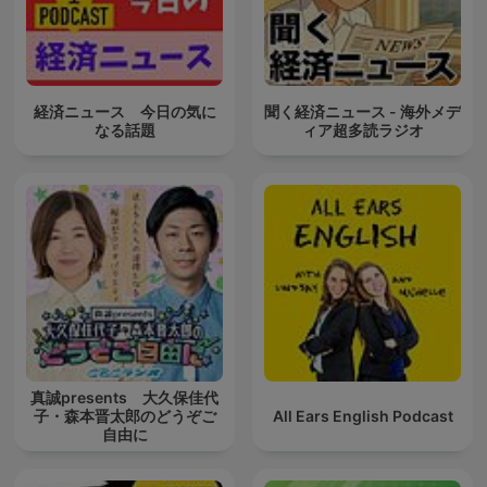
経済ニュース 今日の気に
聞く経済ニュース - 海外メデ
なる話題
ィア超多読ラジオ
真誠presents 大久保佳代
子・森本晋太郎のどうぞご
All Ears English Podcast
自由に