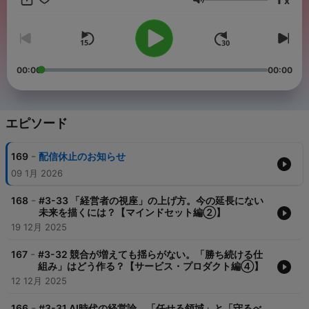
x
https://eggforward.co.jp/ ▼MC： 徳谷智史（エッグフォワード
音量
株式会社 代表取締役社長） 京都大学卒。大手戦略コンサル入社
後、アジア法人代表を経て、「未だない価値を創り出し、人が本
来持つ可能性を実現し合う世界を創る」べく、エッグフォワード
創業。 総合商社、メガバンク、戦略コンサル向け等、１０００社
以上のトップ企業に対する企業変革コンサルティングを手掛ける
00:00
00:00
他、出資×コンサルティングのVCスキームでのハンズオン支援も
行う。個人向けには、2万人超のビジネスパーソンのキャリア支援
を手掛ける。 PIVOT社長改造コーチ、著書『経営中毒』『キャリ
アづくりの教科書』等。 趣味はハンドボール・サウナ。 ▼サブ
エピソード
MC： 野村高文 ▼制作 Podcast Studio Chronicle
https://chronicle-inc.net/⁠⁠⁠⁠⁠⁠⁠⁠⁠
-
169
配信休止のお知らせ
09 1月 2026
-
168
#3-33 「経営者の視座」の上げ方。今の延長にない
未来を描くには？【マインドセット編②】
19 12月 2025
-
167
#3-32 競合が増えても揺らがない。「勝ち続ける仕
組み」はどう作る？【サービス・プロダクト編④】
12 12月 2025
-
166
#3-31 AI時代の経営論。「任せる領域」と「守るべ