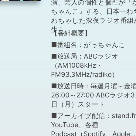
演、芸人の個性と個性が『
ちゃんこ』する、日本一わ
わちゃした深夜ラジオ番組
生！
【番組概要】
■番組名：がっちゃんこ
■放送局：ABCラジオ
（AM1008kHz・
FM93.3MHz/radiko）
■放送日時：毎週月曜～金
26:00～27:00 ABCラジオ3
日（月）スタート
■アーカイブ配信：stand.f
YouTube、各種
Podcast（Spotify、Apple