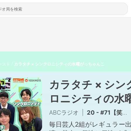
ャスト
カラタチ × シンクロニシティの水曜がっちゃんこ
カラタチ × シン
ロニシティの水
がっちゃんこ
ABCラジオ
|
20 - #71【笑いを飲み込むエロ】カラタチ×シンクロニシティ がっちゃんこ水曜（シーズン2-#19） (2026年8月5日)
毎日芸人2組がレギュラー