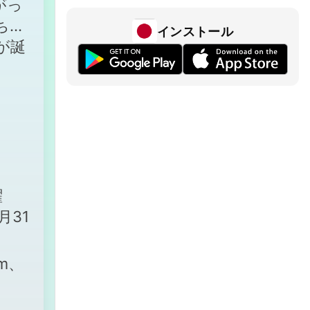
がっ
ちゃ
インストール
が誕
曜
月31
m、