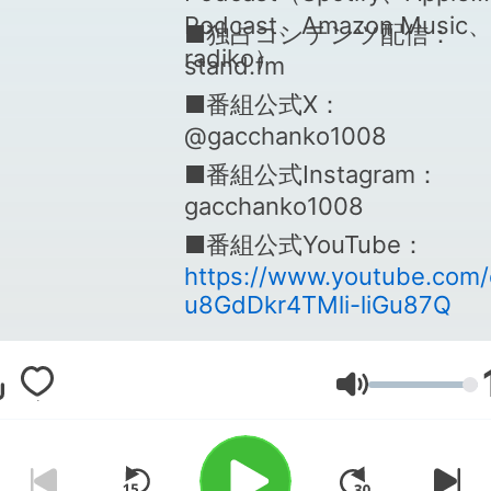
Podcast、Amazon Music
■独占コンテンツ配信：
radiko）
stand.fm
■番組公式X：
@gacchanko1008
■番組公式Instagram：
gacchanko1008
■番組公式YouTube：
https://www.youtube.com
u8GdDkr4TMli-liGu87Q
音量