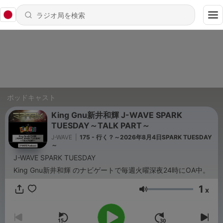
ポッドキャスト
King Gnu新井和輝 J-WAVE SPARK
TUESDAY～TALK PART～
J-WAVE
|
175 - 行く？～2026年8月4日SPARK TUESDAY
～
J-WAVE SPARK TUESDAY
King Gnu新井和輝 のナビゲートで毎週火曜深夜24時にOA中。
1
x
音量