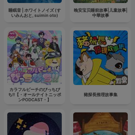
睡眠音 | ホワイトノイズ (す
晚安宝贝睡前故事|儿童故事|
いみんおと, suimin oto)
中華故事
カラフルピーチのぴっちぴ
ち!!【・オールナイトニッポ
豬探長推理故事集
ンPODCAST・】