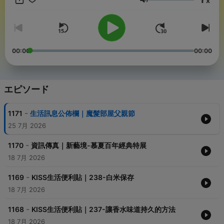
x
provided by
SoundOn
音量
00:00
00:00
エピソード
-
1171
生活訊息公佈欄｜魔髮部屋父親節
25 7月 2026
-
1170
資訊傳真｜新藝境-慕夏百年經典特展
18 7月 2026
-
1169
KISS生活便利貼｜238-白米保存
18 7月 2026
-
1168
KISS生活便利貼｜237-讓香水味道持久的方法
18 7月 2026