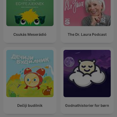
Csukás Meserádió
The Dr. Laura Podcast
Dečiji budilnik
Godnathistorier for børn