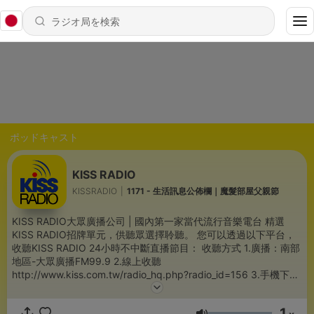
ポッドキャスト
KISS RADIO
KISSRADIO
|
1171 - 生活訊息公佈欄｜魔髮部屋父親節
KISS RADIO大眾廣播公司 | 國內第一家當代流行音樂電台 精選
KISS RADIO招牌單元，供聽眾選擇聆聽。 您可以透過以下平台，
收聽KISS RADIO 24小時不中斷直播節目： 收聽方式 1.廣播：南部
地區-大眾廣播FM99.9 2.線上收聽
http://www.kiss.com.tw/radio_hq.php?radio_id=156 3.手機下載
KISS專屬APP Apple：https://goo.gl/TmPAk2 Android：
https://goo.gl/t6UA4p 4.Twitch搜尋「livekiss」 -- Hosting
1