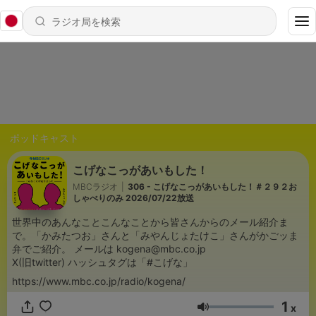
ポッドキャスト
こげなこっがあいもした！
MBCラジオ
|
306 - こげなこっがあいもした！＃２９２お
しゃべりのみ 2026/07/22放送
世界中のあんなことこんなことから皆さんからのメール紹介ま
で。「かみたつお」さんと「みやんじょたけこ」さんがかごッま
弁でご紹介。 メールは kogena@mbc.co.jp
X(旧twitter) ハッシュタグは「#こげな」
https://www.mbc.co.jp/radio/kogena/
1
x
音量