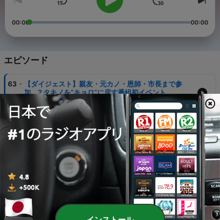
00:00
00:00
エピソード
-
63
【ダイジェスト】親友・元カノ・恩師・市長まで参
加…？タキノを“キョロ”に戻す番組初イベント
05 8月 2026
-
62
#61 キョロ、聞こえる？
31 7月 2026
-
61
タキノ塾校歌
30 7月 2026
-
60
#60 送信取り消し
24 7月 2026
-
59
#59 動物園のゴリラか！（ゲスト：カラタチ）
インストール