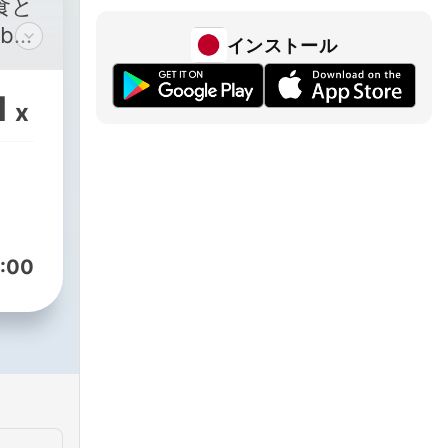
食と
bo
インストール
お送り
養
1
x
ーの
くな
】◇
話し
す）
:00
/ysfoodlabo.yuko.nihongi/
いち
ど書