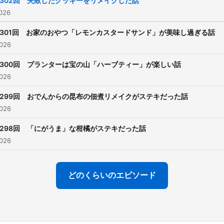
302回 失敗したクッキーをリメイクした話
https://www.youtube.com
026
view_as=subscriber 【
301回 お家のおやつ「レモンカスタードサンド」が美味し過ぎる話
イン専門料理・日本茶の教
026
食の企画事務所です】
300回 プランターは宝の山「ハーブティー」が楽しい話
https://yfood.net/aboutnih
026
299回 おでんからの昆布の佃煮リメイクがステキだった話
026
298回 「にがうま」な柑橘がステキだった話
026
どのくらいのエピソード