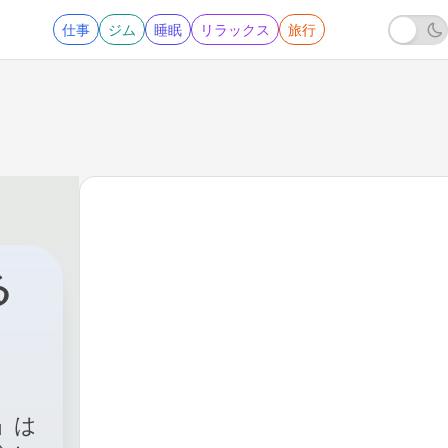
仕事
ジム
睡眠
リラックス
旅行
る
|
316 - 第302回 失敗し
」は