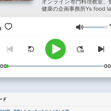
オンライン専門料理教室、
健康の企画事務所Ys food la
（http://yfood.net/）が
する食の情報番組。管理栄
音量
士、日本茶インストラクタ
二本木ゆうこが料理が楽し
るヒントをお届けします。
【フォローお願いします！
インスタグラム（放送でお
た料理をよく載せていま
:00
00
https://www.instagram.com
◇note「両親と食べた
ょっと柔らかめの料理」な
いています
ード
https://note.com/yfood
◇YouTubeチャンネル