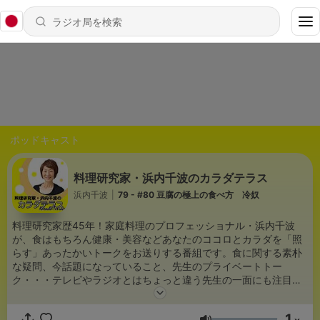
ポッドキャスト
料理研究家・浜内千波のカラダテラス
浜内千波
|
79 - #80 豆腐の極上の食べ方 冷奴
料理研究家歴45年！家庭料理のプロフェッショナル・浜内千波
が、食はもちろん健康・美容などあなたのココロとカラダを「照
らす」あったかいトークをお送りする番組です。食に関する素朴
な疑問、今話題になっていること、先生のプライベートトー
ク・・・テレビやラジオとはちょっと違う先生の一面にも注目で
す。聴けば試してみたくなる千波先生の耳で聞くレシピ「ちなみ
みレシピ」もありますよ。 毎週金曜日夕方配信！ 先生への食に関
1