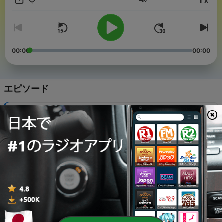
x
する質問、番組の感想などはこちら podcast_hamauchi@fcs-
音量
g.co.jp 聞き手：ファミリークッキングスクール生徒 サウンド素
材：OtoLogic、BGMer
00:00
00:00
エピソード
-
79
#80 豆腐の極上の食べ方 冷奴
07 8月 2026
-
78
#79火を使わないで冷や汁を楽しもう！
31 7月 2026
-
77
#78 ゼラチンと寒天で夏のデザートを楽しむ
24 7月 2026
-
76
#77 捨てないで！「灰汁」を「悪」にしないコツ
17 7月 2026