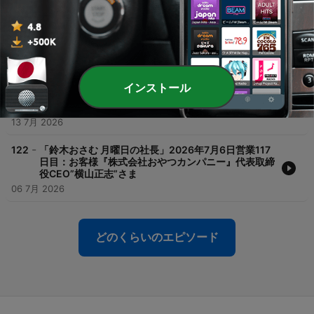
-
124
「鈴木おさむ 月曜日の社長」2026年7月20日営業
119日目：お客様『株式会社TKP』代表取締役社長”河
野貴輝”さま
20 7月 2026
-
123
「鈴木おさむ 月曜日の社長」2026年7月13日営業
インストール
118日目：お客様『株式会社TKP』代表取締役社長”河
野貴輝”さま
13 7月 2026
-
122
「鈴木おさむ 月曜日の社長」2026年7月6日営業117
日目：お客様『株式会社おやつカンパニー』代表取締
役CEO”横山正志”さま
06 7月 2026
どのくらいのエピソード