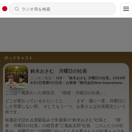
ポッドキャスト
鈴木おさむ 月曜日の社長
ニッポン放送
|
126 - 「鈴木おさむ 月曜日の社長」2026年
8月3日営業121日目：お客様『株式会社New Innovations』
代表取締役Co-CEO兼CTO“中尾渓人”さま
ここは一風変わった喫茶店、『喫茶・月曜日の社長』。
どこが変わっているかというと、、、 まず、週に一度、月曜日に
しか営業しない所。 そしてもう一つ、お客さんは社長限定という
所です。
毎週必ず訪れる昔馴染みで常連客の“鈴木おさむ”社長と、 『喫
茶・月曜日の社長』の経営者“三鬼紘太郎”社長、このふたりの社
長が、月曜日のこの時間にやってくるお客さんとの社長トークを