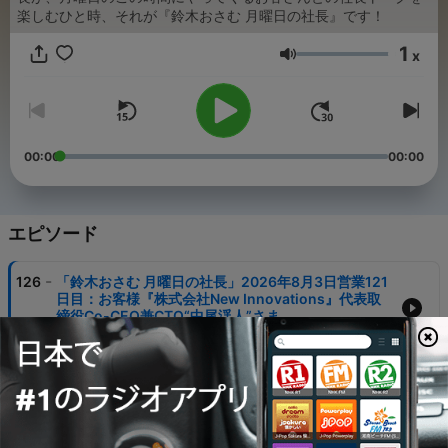
楽しむひと時、それが『鈴木おさむ 月曜日の社長』です！
1
x
音量
00:00
00:00
エピソード
-
126
「鈴木おさむ 月曜日の社長」2026年8月3日営業121
日目：お客様『株式会社New Innovations』代表取
締役Co-CEO兼CTO“中尾渓人”さま
03 8月 2026
-
125
「鈴木おさむ 月曜日の社長」2026年7月27日営業
120日目：お客様『株式会社New Innovations』代表
取締役Co-CEO兼CTO“中尾渓人”さま
27 7月 2026