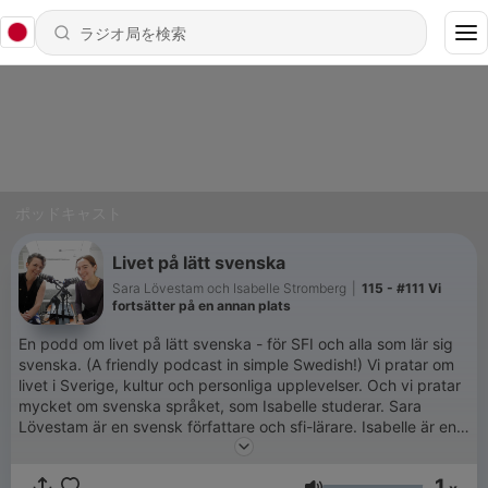
ポッドキャスト
Livet på lätt svenska
Sara Lövestam och Isabelle Stromberg
|
115 - #111 Vi
fortsätter på en annan plats
En podd om livet på lätt svenska - för SFI och alla som lär sig
svenska. (A friendly podcast in simple Swedish!) Vi pratar om
livet i Sverige, kultur och personliga upplevelser. Och vi pratar
mycket om svenska språket, som Isabelle studerar. Sara
Lövestam är en svensk författare och sfi-lärare. Isabelle är en
amerikansk filmstudent som bor i Stockholm.
1