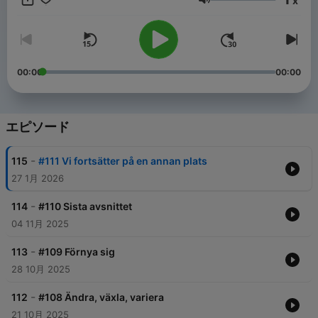
x
音量
00:00
00:00
エピソード
-
115
#111 Vi fortsätter på en annan plats
27 1月 2026
-
114
#110 Sista avsnittet
04 11月 2025
-
113
#109 Förnya sig
28 10月 2025
-
112
#108 Ändra, växla, variera
21 10月 2025