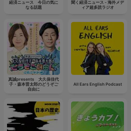
経済ニュース 今日の気に
聞く経済ニュース - 海外メデ
なる話題
ィア超多読ラジオ
真誠presents 大久保佳代
子・森本晋太郎のどうぞご
All Ears English Podcast
自由に