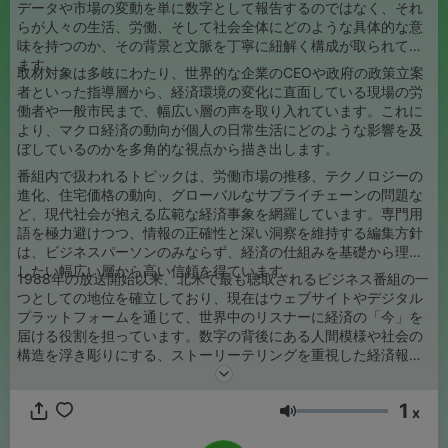
データや市場の変動を単に数字として報告するのではなく、それ
らが人々の生活、労働、そして社会全体にどのような具体的な意
味を持つのか、その背景と文脈を丁寧に紐解く構成が取られてい
ます。
取材対象は多岐にわたり、世界的な企業のCEOや政府の政策立案
者といった指導層から、経済環境の変化に直面している現場の労
働者や一般市民まで、幅広い層の声を取り入れています。これに
より、マクロ経済の動向が個人の日常生活にどのような影響を及
ぼしているのかを多角的な視点から描き出します。
番組内で扱われるトピックは、労働市場の推移、テクノロジーの
進化、住宅価格の動向、グローバルなサプライチェーンの問題な
ど、現代社会が抱える広範な経済事象を網羅しています。専門用
語を極力避けつつ、情報の正確性と深い洞察を維持する編集方針
は、ビジネスパーソンのみならず、経済の仕組みを基礎から理解
したい幅広い層から高い信頼を得ています。
1988年の放送開始以来、北米で最も聴取されるビジネス番組の一
つとしての地位を確立しており、現在はウェブサイトやデジタル
プラットフォームを通じて、世界中のリスナーに経済の「今」を
届ける役割を担っています。数字の背後にある人間模様や社会の
構造を浮き彫りにする、ストーリーテリングを重視した経済報道
番組です。
1
x
音量