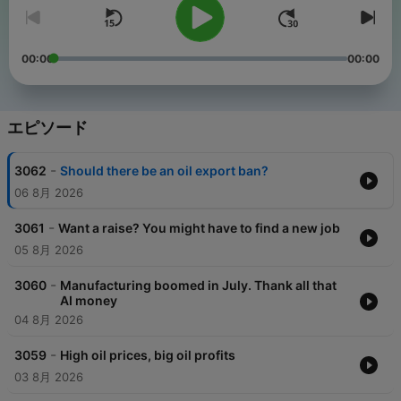
00:00
00:00
エピソード
-
3062
Should there be an oil export ban?
06 8月 2026
-
3061
Want a raise? You might have to find a new job
05 8月 2026
-
3060
Manufacturing boomed in July. Thank all that
AI money
04 8月 2026
-
3059
High oil prices, big oil profits
03 8月 2026