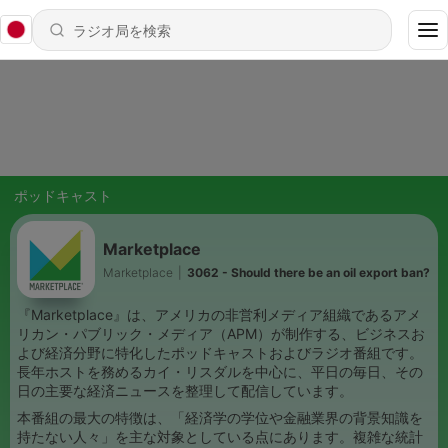
ポッドキャスト
Marketplace
Marketplace
|
3062 - Should there be an oil export ban?
『Marketplace』は、アメリカの非営利メディア組織であるアメ
リカン・パブリック・メディア（APM）が制作する、ビジネスお
よび経済分野に特化したポッドキャストおよびラジオ番組です。
長年ホストを務めるカイ・リスダルを中心に、平日の毎日、その
日の主要な経済ニュースを整理して配信しています。
本番組の最大の特徴は、「経済学の学位や金融業界の背景知識を
持たない人々」を主な対象としている点にあります。複雑な統計