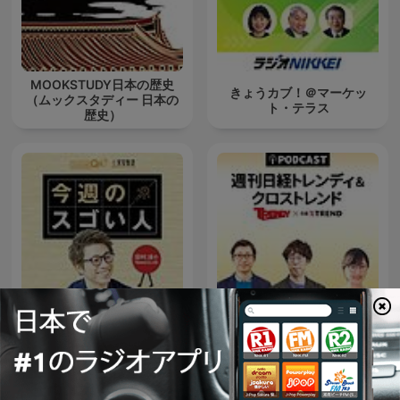
MOOKSTUDY日本の歴史
きょうカブ！＠マーケッ
（ムックスタディー 日本の
ト・テラス
歴史）
田村淳のNewsCLUB 今週の
週刊 日経トレンディ＆クロ
スゴい人
ストレンド