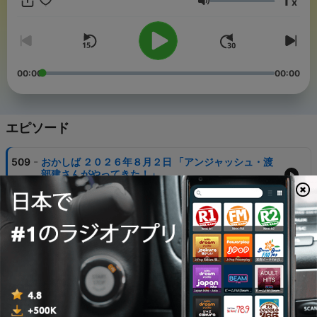
1
x
音量
00:00
00:00
エピソード
-
509
おかしば ２０２６年８月２日 「アンジャッシュ・渡
部建さんがやってきた！」
03 8月 2026
-
508
おかしば ２０２６年７月２６日 「古坂大魔王さんが
やってきた！」
27 7月 2026
-
507
おかしば ２０２６年７月１９日 「Negiccoがやって
きた！」
20 7月 2026