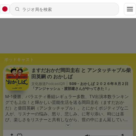
ポッドキャスト
ますだおかだ岡田圭右 と アンタッチャブル柴
田英嗣 の おかしば
文化放送PodcastQR
|
509 - おかしば ２０２６年８月２日
「アンジャッシュ・渡部建さんがやってきた！」
M-1優勝、バラエティ番組レギュラー多数、TV出演本数ランキン
グでも上位！と輝かしい芸能生活を送る岡田圭右（ますだおか
だ）と柴田英嗣（アンタッチャブル）。とにかくポジティブな二
人が、リスナーの悩み、怒り、悲しみ、に寄り添い、時には喜
び、楽しさをリスナーと共有しながら、世の中にまん延している
ぼんやりした不安を解消して いく番組。 聴いていれば、悩んでい
る自分がバカらしくなる超絶ポジティブバラエティ！