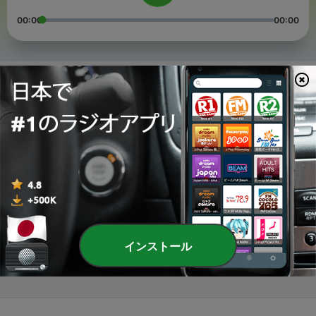
00:00
00:00
エピソード
-
3
第３回 社会人野球日本選手権４日目から６日目を考え
てみた
01 7月 2021
-
2
第２回 社会人野球日本選手権初日から３日目を考えて
みた
27 6月 2021
-
1
第１回 社会人野球日本選手権北信越最終予選を見てき
た話
13 6月 2021
インストール