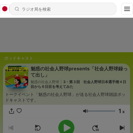
ポッドキャスト
魅惑の社会人野球presents「社会人野球録っ
て出し」
魅惑の社会人野球
|
3 - 第３回 社会人野球日本選手権４日
目から６日目を考えてみた
トークイベント「魅惑の社会人野球」が送る社会人野球雑談ポッ
ドキャストです。
1
x
音量