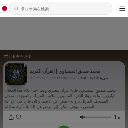
ポッドキャスト
محمد صديق المنشاوي | القرآن الكريم
Mohamed Siddiq El Minshawi
|
114 - سورة الفاتحة
محمد صديق المنشاوي قارئ قرآن مصري ويعد أحد أعلام هذا المجال
البارزين، وأحد روّاد التلاوة المتميزين بتلاوته المرتلة والمجوّدة، سجل
المصحف المرتل برواية حفص عن عاصم. وكان قارئاً في الإذاعة
المصرية. توفي مبكراً إثر مرض عن 49 عاماً رحمه الله
1
x
音量