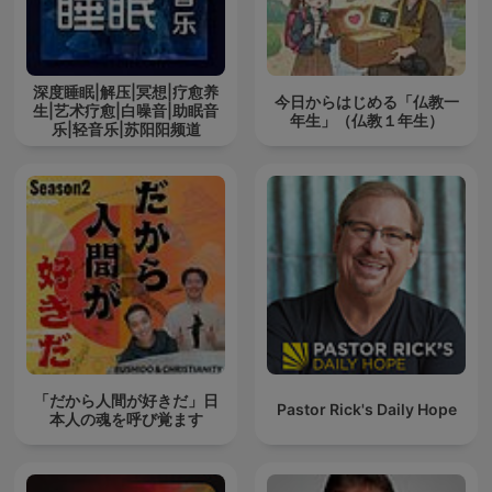
深度睡眠|解压|冥想|疗愈养
今日からはじめる「仏教一
生|艺术疗愈|白噪音|助眠音
年生」（仏教１年生）
乐|轻音乐|苏阳阳频道
「だから人間が好きだ」日
Pastor Rick's Daily Hope
本人の魂を呼び覚ます