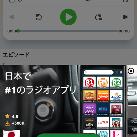
x
音量
00:00
00:00
エピソード
-
7
「村上春樹『夏帆』」を勉強する
06 8月 2026
-
6
「『今日好き』からこれからの野党」を勉強する
30 7月 2026
-
5
「今日、好きになりました」を勉強する
23 7月 2026
-
4
「溝口勇児」を勉強する
16 7月 2026