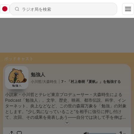
ポッドキャスト
勉強人
小川哲/大森時生
|
7 - 「村上春樹『夏帆』」を勉強する
小説家・小川哲とテレビ東京プロデューサー・大森時生による
Podcast「勉強人」。文学、歴史、映画、都市伝説、科学、イン
ターネット、炎上などなど、この世の森羅万象を「勉強」の対象
とします。"少し気になっていること”を相手に強引に押し付け
て、次回、その成果を発表しあう——自分では決して手を伸ばさ
なかった世界へ無理やり足を踏み入れ「勉強」するための番組で
す。 Produced by TANAMAX STUDIO
1