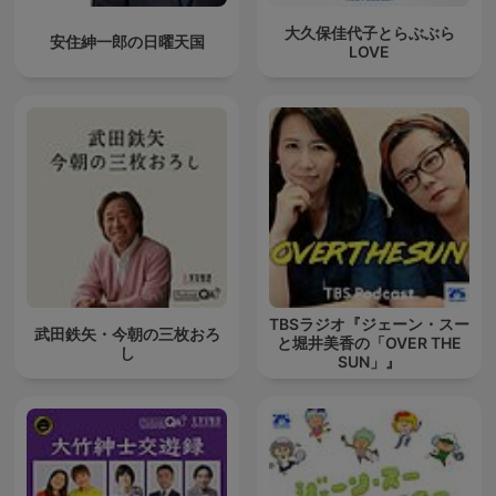
大久保佳代子とらぶぶら
安住紳一郎の日曜天国
LOVE
TBSラジオ『ジェーン・スー
武田鉄矢・今朝の三枚おろ
と堀井美香の「OVER THE
し
SUN」』