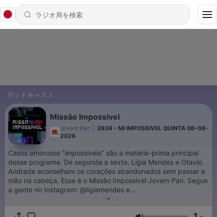
ポッドキャスト
Missão Impossível
Jovem Pan
|
3939 - MI IMPOSSIVEL QUINTA 06-08-
2026
Casos amorosos "impossíveis" são a matéria-prima principal
desse programa. De segunda a sexta, Lígia Mendes e Otavio
Andrade aconselham os corações abandonados sem passar a
mão na cabeça. Esse é o Missão Impossível Jovem Pan. Segue
a gente no Instagram: @ligiamendes e
@missaoimpossiveljovempan
1