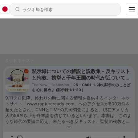
ポッドキャスト
黙示録についての解説と説教集 - 反キリスト
と殉教、携挙と千年王国の時代が近づいてい
る
The New Life Mission
|
25 - Ch01-1. 神の黙示のみことば
を 心に留めよ (黙示録 1:1-20 )
9.11テロ以降、終わりの時に関する情報を提供するインターネッ
トサイト「www.raptureready.com」へのアクセスが800万件を
超えたとされ、CNNとTIMEの共同調査によると、現在アメリカ
人の59％以上が終末論を信じているといいます。本書は、このよ
うな時代の要請に応え、来たるべき反キリスト、聖徒の殉教と携
挙、千年王国、新しい天と地など、黙示録の主要テーマを、聖書
全体の文脈の中で、聖霊の導きのもとに明確に解説しています。