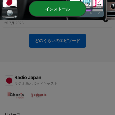
-
22
Ch02-2. 殉教を受け入れる信仰 (黙示録 2:1-7)
25 7月 2023
インストール
-
21
Ch02-3. スミルナの教会への手紙 (黙示録 2:8-11)
25 7月 2023
どのくらいのエピソード
Radio Japan
ラジオ局とポッドキャスト
リソース