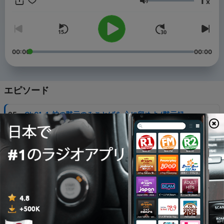
1
x
本書は、黙示録の節ごとの解説に加え、著者の詳細な説教を収録
音量
しています。本書を読むことによって、神がこの世界に用意なさ
ったすべてのご計画を把握することが可能になります。今こそ、
水と御霊の福音を信じることの必要性を認識し、終わりの時のあ
らゆる試練と苦難からあなたを救い出す知恵を手に入れましょ
う。この二冊の本と、水と御霊の福音を信じることによって、あ
00:00
00:00
なたは黙示録で預言されたすべての試練と苦難に勝利することが
できるようになるのです。
エピソード
-
25
Ch01-1. 神の黙示のみことばを 心に留めよ (黙示録
1:1-20 )
25 7月 2023
-
24
Ch01-2. 七つの時代を 知らなければならない (黙示録
1:1-20)
25 7月 2023
-
23
Ch02-1. エペソの教会への手紙 (黙示録 2:1-7)
25 7月 2023