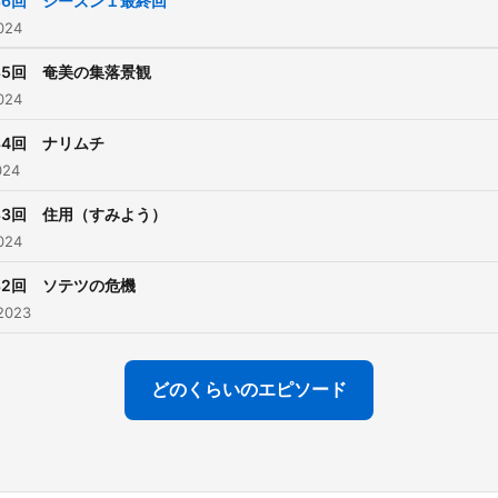
86回 シーズン１最終回
【話している人】 ・濱田政
024
（奄美大島在住） 奄美環境
85回 奄美の集落景観
コーディネーター あまみF
024
て〈生だ！まーぼのあった
84回 ナリムチ
まドゥシ！〉を放送中。 ・オガ
024
ワブンゴ（東京都在住） バ
フォトグラファー ・Podca
83回 住用（すみよう）
024
リエイター MOOKSTUDY
の歴史を手掛け、現在までに
82回 ソテツの危機
番組4000エピソードを制
2023
バスケットボールフォトグ
ァー としてballtrip MAGAZ
どのくらいのエピソード
編集長を務める。