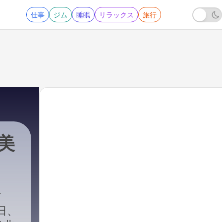
仕事
ジム
睡眠
リラックス
旅行
奄美
6日、