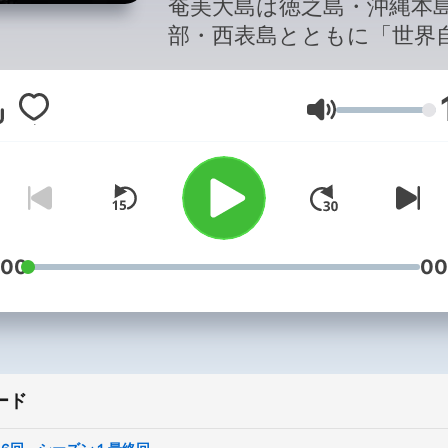
奄美大島は徳之島・沖縄本
部・西表島とともに「世界
遺産」として登録されまし
自然豊かな奄美大島を含む
音量
群島のことを奄美環境文化
ディネーターの濱田政信（
坊）が「奄美の豆知識」的
ーマを設けて話していきま
奄美群島をちょっと学べて
る、そんな番組です。 【スケジ
:00
00
ュール】 毎週火曜日 朝
7:00（日本時間） 【番組へのお
便り】 メッセージやリク
トがあればこちらからお願
ード
ます。
https://forms.gle/cYbcH3