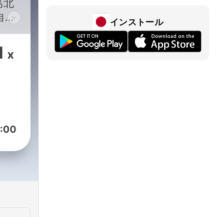
島北
自然
インストール
た。
奄美
1
x
コー
マー
なテ
す。
笑え
:00
エス
いし
caZMjvrtDV7