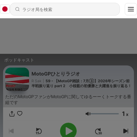
ポッドキャスト
MotoGPひとりラジオ
R Sak
|
59 - 【MotoGP雑談：7月③】2026年シーズン前
半戦振り返り part 2 小椋藍の初優勝と大躍進を振り返る！
ただのMotoGPファンがMotoGPに関してゆるーーくトークする番
組です
1
x
音量