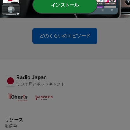
-
55
【MotoGP】2026 第10戦 オランダGP 小椋藍ついに
インストール
優勝！！激アツすぎた決勝レース！！
28 6月 2026
どのくらいのエピソード
Radio Japan
ラジオ局とポッドキャスト
リソース
配信局