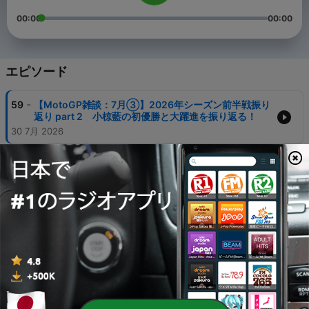
00:00
00:00
エピソード
-
59
【MotoGP雑談：7月③】2026年シーズン前半戦振り
返り part 2 小椋藍の初優勝と大躍進を振り返る！
30 7月 2026
-
58
【MotoGP雑談：7月②】2026年シーズン前半戦振り
返り part 1！小椋藍&アプリリア大躍進の前半戦！
28 7月 2026
-
57
【MotoGP】2026 第11戦 ドイツGP マルク完勝！小
椋藍2位表彰台でランキングも2位に浮上！！
12 7月 2026
-
56
【MotoGP雑談：7月①】小椋藍ヤマハ加入が正式発
表！期待&不安の入り交じる衝撃移籍！
02 7月 2026