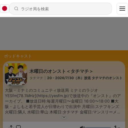
ポッドキャスト
木曜日のオンスト＜タチマチ＞
タチマチ
|
20 - 2026/7/30（木）放送 タチマチのオンスト
大阪・ミナミのコミュニティ放送局 ミナミのラジオ
YESfm[78.1MHz](https://yesfm.jp)で放送中の『オンスト』のア
ーカイブ。 ■放送日時:毎週月曜日〜金曜日 16:00〜18:00 ■大
阪・よしもと若手芸人が日替わりで出演中 月曜日:スナフキンズ
火曜日:隣人 水曜日:華山 木曜日:タチマチ 金曜日:マンスリーメン
バー ■番組 HP https://www.yesfm.jp/ より各曜日へ ■番組イ
ンスタグラム https://www.instagram.com/onst781/
1