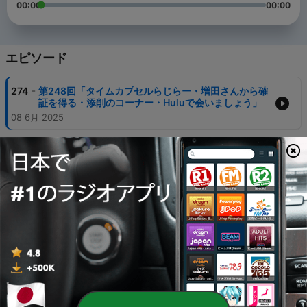
00:00
00:00
エピソード
-
274
第248回「タイムカプセルらじらー・増田さんから確
証を得る・添削のコーナー・Huluで会いましょう」
08 6月 2025
-
273
第247回「矢久保ちゃんスパーク・何故一ノ瀬ちゃん
は相撲が強いのか？・じじいから君へ」
26 5月 2025
-
272
第246回「林さん当確ランプ点灯・菅原さんが心配・
じじい6期での推しは◯◯」
05 5月 2025
-
271
第245回「あの頃砂嵐をみてた・瀬戸口さんのチアが
全ての基準に・矢田さん全力擁護」
21 4月 2025
-
270
第244回「6期生マスターじじい・まいちゅんキレる