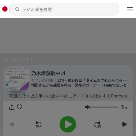
ポッドキャスト
乃木坂謳歌中⊿
じじいの品格
|
274 - 第248回「タイムカプセルらじらー・
増田さんから確証を得る・添削のコーナー・Huluで会いまし
ょう」
毎週の乃木坂工事中の話を中心にアイドルの話をするPodcast
1
x
音量