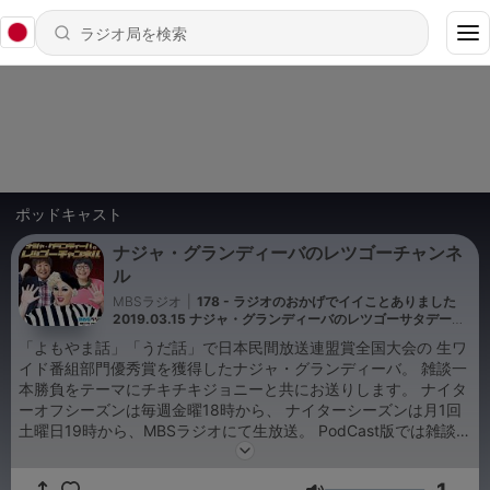
ポッドキャスト
ナジャ・グランディーバのレツゴーチャンネ
ル
MBSラジオ
|
178 - ラジオのおかげでイイことありました
2019.03.15 ナジャ・グランディーバのレツゴーサタデー
#79
「よもやま話」「うだ話」で日本民間放送連盟賞全国大会の 生ワ
イド番組部門優秀賞を獲得したナジャ・グランディーバ。 雑談一
本勝負をテーマにチキチキジョニーと共にお送りします。 ナイタ
ーオフシーズンは毎週金曜18時から、 ナイターシーズンは月1回
土曜日19時から、MBSラジオにて生放送。 PodCast版では雑談た
っぷりの番組OPを配信。 YouTubeでは放送終了後のアフタート
ークも動画で配信中。 番組に関する感想はメール：