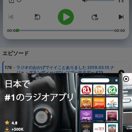
1
x
naja@mbs1179.com もしくはXで #レツゴーナジャ をつけてポス
音量
トして下さい。
00:00
00:00
エピソード
-
178
ラジオのおかげでイイことありました 2019.03.15 ナ
ジャ・グランディーバのレツゴーサタデー #79
15 3月 2019
-
177
成し遂げた者と何も成し遂げていない者 2019.03.22
ナジャ・グランディーバのレツゴーサタデー #80
22 3月 2019
-
176
4月4日はオネエの日 2019.04.06 ナジャ・グランデ
ィーバのレツゴーサタデー #81
06 4月 2019