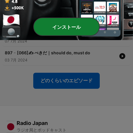
優勝、イングランドを下す｜Spain wins European
Football Championship for fourth time, beating
England
18 7月 2024
インストール
-
898
[067]🆓 なにかありましたか？｜Did something
happen?
07 7月 2024
-
897
[066]✍️ べきだ｜should do, must do
03 7月 2024
どのくらいのエピソード
Radio Japan
ラジオ局とポッドキャスト