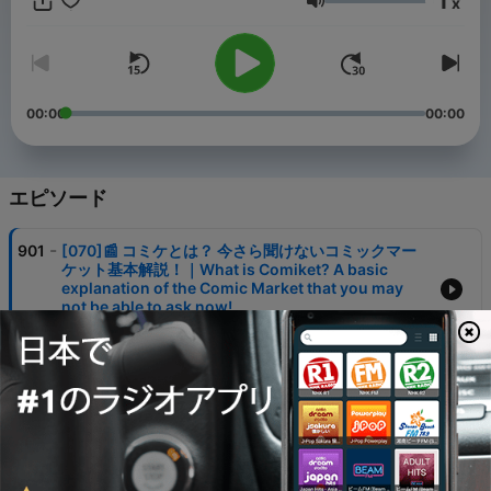
1
x
Words https://ig.me/j/AbZ6RknMjaLDFHxY/
音量
00:00
00:00
エピソード
-
901
[070]📰 コミケとは？ 今さら聞けないコミックマー
ケット基本解説！｜What is Comiket? A basic
explanation of the Comic Market that you may
not be able to ask now!
12 8月 2024
-
900
[069]📰 高校生がもらってうれしかった誕生日プレ
ゼント｜Birthday presents that high school
students were happy to receive
28 7月 2024
-
899
[068]📰 サッカー欧州選手権 スペインが４度目の