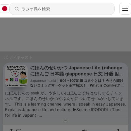
ポッドキャスト
にほんのせいかつ Japanese Life (nihongo
にほんご 日本語 giapponese 日文 日语 일본
어 japonés ญี่
Japanese Isseki
|
901 - [070]📰 コミケとは？ 今さら聞け
ないコミックマーケット基本解説！｜What is Comiket? A
basic explanation of the Comic Market that you may not
にほんじんのIssekiが、やさしいにほんごでおはなしするチャン
be able to ask now!
ネルです。にほんのせいかつやぶんかについてせつめいしていま
す。 This is a learning channel where I speak in easy Japanese.
Explains Japanese life and culture. ▶︎Source IRODORI（Tips
for life in Japan）
https://www.irodori.jpf.go.jp/en/resources.html NHK (News
Web Easy) https://www3.nhk.or.jp/news/easy/ Daily Japanese