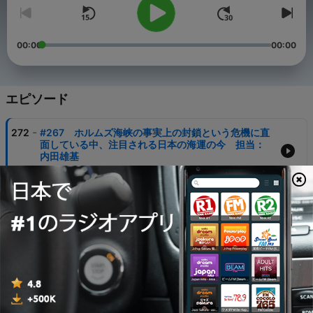
00:00
00:00
エピソード
-
272
#267 ホルムズ海峡の事実上の封鎖という危機に直
面している中、注目される日本の海運の今 担当：
内田雄基
26 3月 2026
-
271
#266 女子ゴルフのプロテストに一発合格した現役
女子高生, 田村萌来美プロ 担当：藤原高峰
19 3月 2026
-
270
#265 戦後80年・・・ドイツ・ポーランドを訪ね
て 担当：遠藤竜也
12 3月 2026
-
269
#264 戦略見直しか？活性化か？EV市場の今後