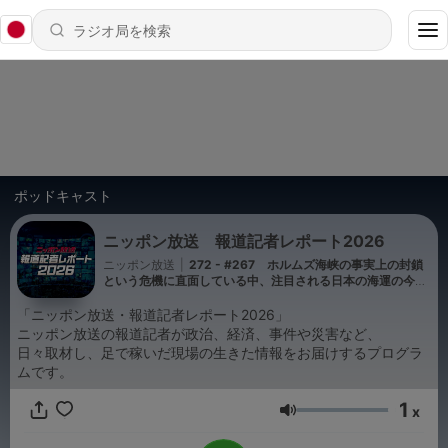
ポッドキャスト
ニッポン放送 報道記者レポート2026
ニッポン放送
|
272 - #267 ホルムズ海峡の事実上の封鎖
という危機に直面している中、注目される日本の海運の今
担当：内田雄基
「ニッポン放送・報道記者レポート2026」
ニッポン放送の報道記者が政治、経済、事件や災害など、
日々取材し、足で稼いだ現場の生きた情報をお届けするプログラ
ムです。
1
x
音量