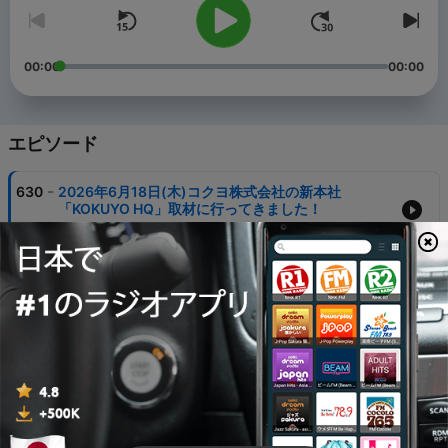
00:00
00:00
エピソード
-
630
2026年6月18日(木)コクヨ株式会社の新本社
「KOKUYO HQ」取材に行ってきました！
18 6月 2026
-
629
2026年6月17日(水)正しい日焼け止めの使い方🌞
17 6月 2026
-
628
2026年6月15日(月)SNSで話題の「ジェネリック食
品」
15 6月 2026
-
627
2026年6月11日(木)大阪・関西万博を再現したくら
寿司『メモリアル店 なんば千日前』行ってきました♪