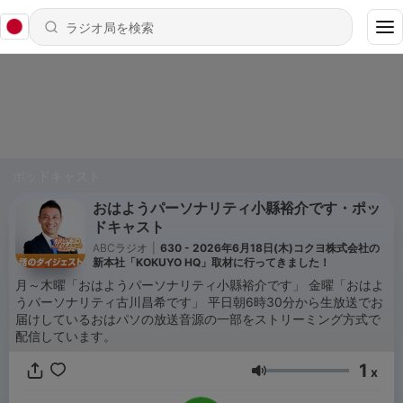
ポッドキャスト
おはようパーソナリティ小縣裕介です・ポッ
ドキャスト
ABCラジオ
|
630 - 2026年6月18日(木)コクヨ株式会社の
新本社「KOKUYO HQ」取材に行ってきました！
月～木曜「おはようパーソナリティ小縣裕介です」 金曜「おはよ
うパーソナリティ古川昌希です」 平日朝6時30分から生放送でお
届けしているおはパソの放送音源の一部をストリーミング方式で
配信しています。
1
x
音量