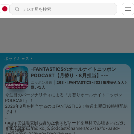
ポッドキャスト
-FANTASTICSのオールナイトニッポン
PODCAST【月替り・8月担当】---
ニッポン放送
|
268 - [FANTASTICS-#02] 散歩好きな人と
嫌いな人
今注目のパーソナリティによる『月替りオールナイトニッポン
PODCAST』！
2026年8月を担当するのはFANTASTICS！毎週土曜日18時頃配信
です！
radikoでは過去回も含めた全エピソードを無料でお聴きいただけ
【過去に担当したパーソナリティ】
ます！https://radiko.jp/podcast/channels/c571a7fd-6a8d-
・2026年
4af3-a9b9-828bc0c5fb01?share=1