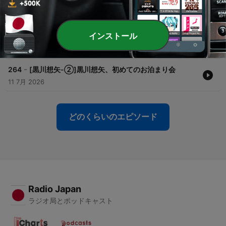
-
266
[黒川想矢-④]黒川想矢、スペインへ行く
月）、怪奇！YesどんぐりRPG（12月）
・2021年
24 7月 2026
Gパンパンダ（10月）、ランジャタイ（11月）、まんじゅう大
インストール
-
帝国（12月）、クールポコ。(年越し特番)
265
[黒川想矢-③]黒川想矢、期末テストからの解放
18 7月 2026
-
264
[黒川想矢-②]黒川想矢、初めてのお泊まり会
11 7月 2026
どのくらいのエピソード
Radio Japan
ラジオ局とポッドキャスト