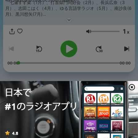
七瀬すず菜（1月）、打首獄門同好会（2月）、長浜広奈（3
月）、志田こはく（4月）、ゆる言語学ラジオ（5月）、南沙良(6
月)、黒川想矢(7月)
・2025年
みなみかわ（2月）、にぼしいわし（3月）、バッテリィズ（4
1
月）、友田オレ（5月）、ナイチンゲールダンス（6月）、おいで
x
音量
やす小田（7月）、ロングコートダディ（8月）、CANDY
TUNE（9月）、カラフルピーチ（10月）、ハナコ（11月）、松村
沙友理（12月）
・2024年
なすなかにし中西（2月）、梵天（4月）、滝音（5月）、地獄
00:00
00:00
変（6月）、三日月マンハッタン（7月）、サルゴリラ（8月）、
永野（9月）、ゆりやんレトリィバァ（10月）、クロちゃん(12月)
・2023年
ヤーレンズ（1月）、キュウ（2月）、ジャガモンド（3月）、
エピソード
ニュースター（4月）、ニッポンの社長（5月）、ストレッチーズ
（6月）、カカロニ（7月）、ラパルフェ（8月）、さすらいラビ
-
268
[FANTASTICS-#02] 散歩好きな人と嫌いな人
ー（9月）、男性ブランコ（10月）、ジグザグジギー（11月）、
東京ホテイソン（12月）、クールポコ。（年越し特番）
08 8月 2026
・2022年
ママタルト（1月）、XXCLUB（2月）、高田ぽる子とやす子
-
267
[FANTASTICS-#01] そうめんのポテンシャル
（3月）、モグライダー（4月）、エルフ（5月）、カミナリ（6
01 8月 2026
月）、ガクヅケ（7月）、ラバーガール（8月）、かが屋（9
月）、パンプキンポテトフライ（10月）、ぱーてぃーちゃん（11