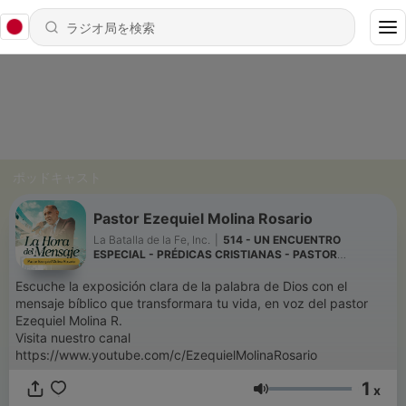
ポッドキャスト
Pastor Ezequiel Molina Rosario
La Batalla de la Fe, Inc.
|
514 - UN ENCUENTRO
ESPECIAL - PRÉDICAS CRISTIANAS - PASTOR
EZEQUIEL MOLINA ROSARIO
Escuche la exposición clara de la palabra de Dios con el
mensaje bíblico que transformara tu vida, en voz del pastor
Ezequiel Molina R.
Visita nuestro canal
https://www.youtube.com/c/EzequielMolinaRosario
1
x
音量