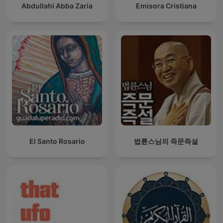
Abdullahi Abba Zaria
Emisora Cristiana
El Santo Rosario
법륜스님의 즉문즉설