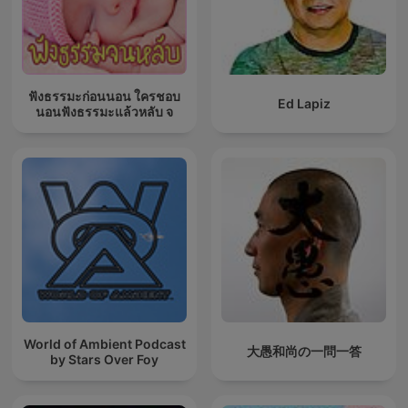
ฟังธรรมะก่อนนอน ใครชอบ
Ed Lapiz
นอนฟังธรรมะแล้วหลับ จ
World of Ambient Podcast
大愚和尚の一問一答
by Stars Over Foy