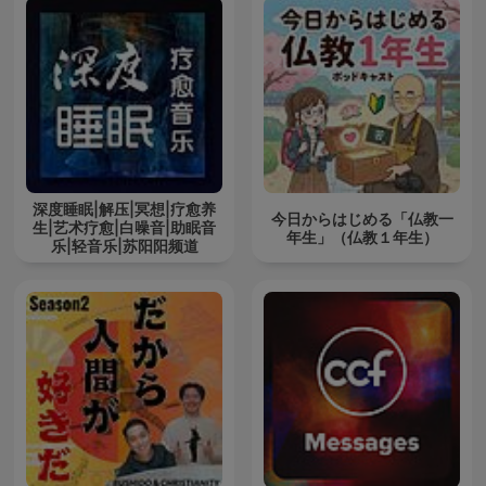
深度睡眠|解压|冥想|疗愈养
今日からはじめる「仏教一
生|艺术疗愈|白噪音|助眠音
年生」（仏教１年生）
乐|轻音乐|苏阳阳频道