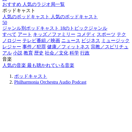
おすすめ
人気のラジオ局一覧
ポッドキャスト
人気のポッドキャスト
人気のポッドキャスト
50
ジャンル別ポッドキャスト
18のトピックジャンル
すべて
アート
キッズ／ファミリー
コメディ
スポーツ
テク
ノロジー
テレビ番組／映画
ニュース
ビジネス
ミュージック
レジャー
事件／犯罪
健康／フィットネス
宗教／スピリチュ
アル
小説
教育
歴史
社会／文化
科学
行政
音楽
人気の音楽
最も聴かれている音楽
ポッドキャスト
Philharmonia Orchestra Audio Podcast