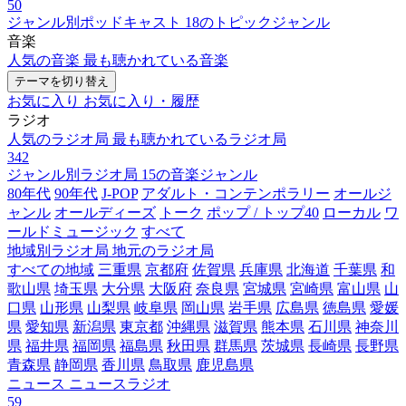
50
ジャンル別ポッドキャスト
18のトピックジャンル
音楽
人気の音楽
最も聴かれている音楽
テーマを切り替え
お気に入り
お気に入り・履歴
ラジオ
人気のラジオ局
最も聴かれているラジオ局
342
ジャンル別ラジオ局
15の音楽ジャンル
80年代
90年代
J-POP
アダルト・コンテンポラリー
オールジ
ャンル
オールディーズ
トーク
ポップ / トップ40
ローカル
ワ
ールドミュージック
すべて
地域別ラジオ局
地元のラジオ局
すべての地域
三重県
京都府
佐賀県
兵庫県
北海道
千葉県
和
歌山県
埼玉県
大分県
大阪府
奈良県
宮城県
宮崎県
富山県
山
口県
山形県
山梨県
岐阜県
岡山県
岩手県
広島県
徳島県
愛媛
県
愛知県
新潟県
東京都
沖縄県
滋賀県
熊本県
石川県
神奈川
県
福井県
福岡県
福島県
秋田県
群馬県
茨城県
長崎県
長野県
青森県
静岡県
香川県
鳥取県
鹿児島県
ニュース
ニュースラジオ
59