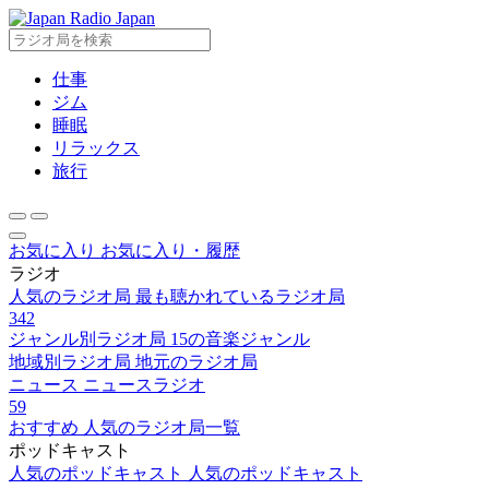
Radio Japan
仕事
ジム
睡眠
リラックス
旅行
お気に入り
お気に入り・履歴
ラジオ
人気のラジオ局
最も聴かれているラジオ局
342
ジャンル別ラジオ局
15の音楽ジャンル
地域別ラジオ局
地元のラジオ局
ニュース
ニュースラジオ
59
おすすめ
人気のラジオ局一覧
ポッドキャスト
人気のポッドキャスト
人気のポッドキャスト