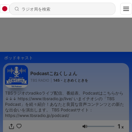
ポッドキャスト
Podcastこねくしょん
TBS RADIO
|
145 - ときめくときを
TBSラジオのradikoライブ配信、番組表、Podcastはこちらから
↓↓↓ https://www.tbsradio.jp/live/ いまイチオシの「TBS
Podcast」を続々紹介！あなたと良質な音声コンテンツとの新た
な出会いを演出します。 TBS Podcastサイト：
https://www.tbsradio.jp/podcast/
1
x
音量