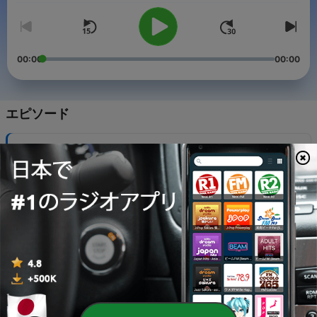
00:00
00:00
エピソード
-
145
ときめくときを
17 9月 2021
-
144
『真空ジェシカのラジオ父ちゃん』
17 9月 2024
-
143
『ホウトクノート～報道特集Editor's Note』
03 9月 2024
-
141
『まとめて！土曜日』
20 8月 2024