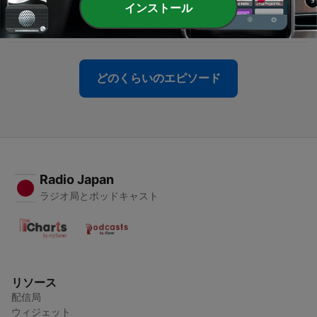
インストール
-
140
『異業種Pたちの人生エンタメ会議室』
13 8月 2024
どのくらいのエピソード
Radio Japan
ラジオ局とポッドキャスト
リソース
配信局
ウィジェット