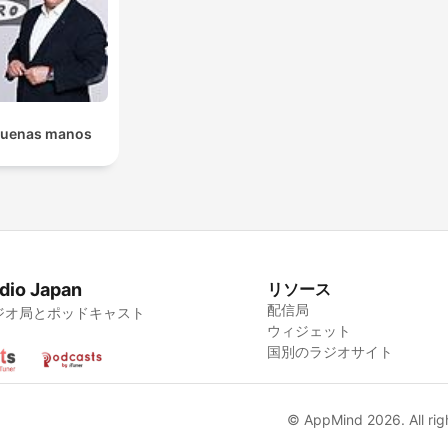
buenas manos
dio Japan
リソース
配信局
ジオ局とポッドキャスト
ウィジェット
国別のラジオサイト
© AppMind 2026. All rig