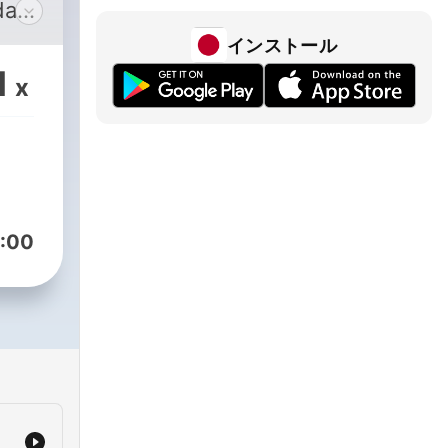
da
インストール
1
x
:00