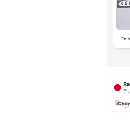
En 
Ra
ラ