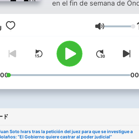
en el fin de semana de On
Cero
音量
:00
00
ード
Juan Soto Ivars tras la petición del juez para que se investigue a
Bolaños: “El Gobierno quiere castrar al poder judicial”