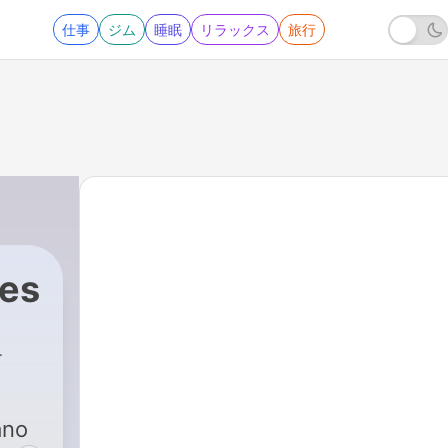
仕事
ジム
睡眠
リラックス
旅行
nes
ano