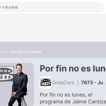
ャスト
Por fin no es lunes
Por fin no es lu
OndaCero
|
7673 - Juan Soto Ivars tras la petición del juez para que se investigue a Bolaños: “El Gobierno quiere castrar al poder judicial”
Por fin no es lunes, el
programa de Jaime Cantiz