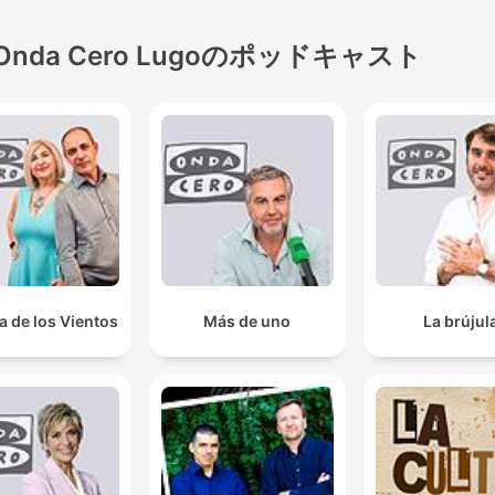
Onda Cero Lugoのポッドキャスト
a de los Vientos
Más de uno
La brújul