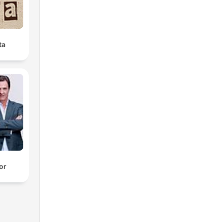
ta
or