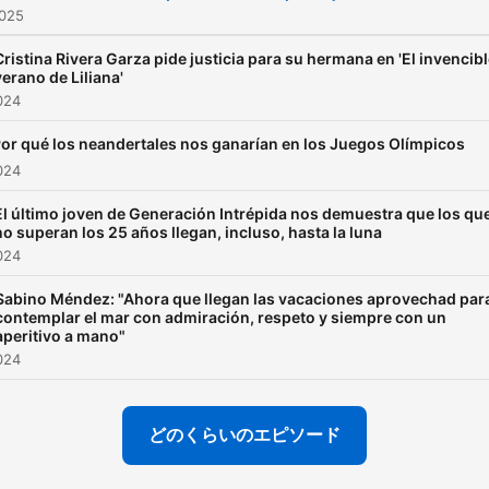
025
Cristina Rivera Garza pide justicia para su hermana en 'El invencib
verano de Liliana'
024
or qué los neandertales nos ganarían en los Juegos Olímpicos
024
El último joven de Generación Intrépida nos demuestra que los qu
no superan los 25 años llegan, incluso, hasta la luna
024
Sabino Méndez: "Ahora que llegan las vacaciones aprovechad par
contemplar el mar con admiración, respeto y siempre con un
aperitivo a mano"
024
どのくらいのエピソード