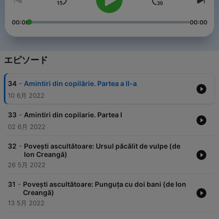
00:00
00:00
エピソード
-
34
Amintiri din copilărie. Partea a II-a
10 6月 2022
-
33
Amintiri din copilarie. Partea I
02 6月 2022
-
32
Povești ascultătoare: Ursul păcălit de vulpe (de
Ion Creangă)
26 5月 2022
-
31
Povești ascultătoare: Punguța cu doi bani (de Ion
Creangă)
13 5月 2022