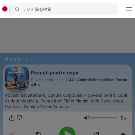
ポッドキャスト
Povești pentru copii
Povesti pentru copii
|
34 - Amintiri din copilărie. Partea
a II-a
Povesti ascultatoare, Cutiuta cu povesti - povesti pentru copii
Cutiuta Muzicala. Povestitori: Florin Piersic, Iurie Darie, Anca
Pandrea, Damian Victor Oancea.
1
x
音量