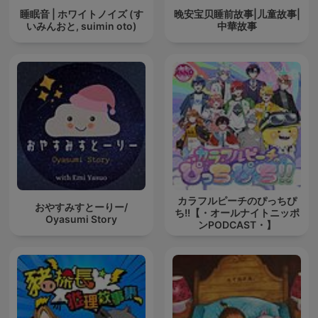
睡眠音 | ホワイトノイズ (す
晚安宝贝睡前故事|儿童故事|
いみんおと, suimin oto)
中華故事
カラフルピーチのぴっちぴ
おやすみすとーりー/
ち!!【・オールナイトニッポ
Oyasumi Story
ンPODCAST・】