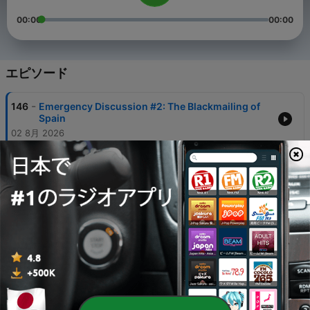
00:00
00:00
エピソード
-
146
Emergency Discussion #2: The Blackmailing of
Spain
02 8月 2026
-
145
Emergency Discussion #1: Spain Wins World
Cup, US Plans Ground Invasion of Iran
20 7月 2026
-
144
Live with Predictive History #2: US-Iran War,
World Cup
18 7月 2026
-
143
Global Meet-Up #1 (Tokyo): Japan's Geo-
Political Outlook
17 7月 2026