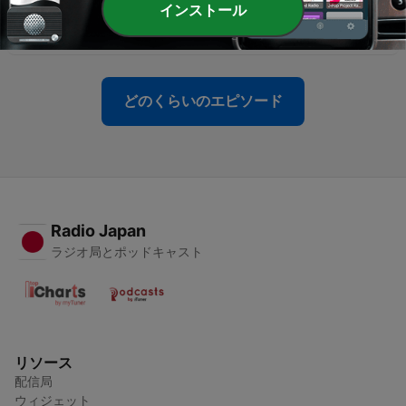
インストール
-
142
Substack Founding Members Livestream #2
15 7月 2026
どのくらいのエピソード
Radio Japan
ラジオ局とポッドキャスト
リソース
配信局
ウィジェット