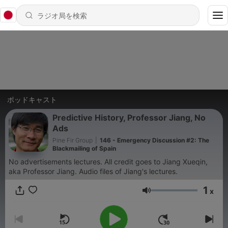
ポッドキャスト
Predictive History, Professor Jiang, No
Ads
Pine Fir Group
|
146 - Emergency Discussion #2: The
Blackmailing of Spain
No advertisements lectures. All credit goes to Jiang Xueqin,
aka Professor Jiang. Audio files of Jiang's lectures.
1
x
音量