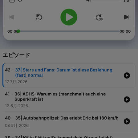
x
Podcast bei Experimenten, Challenges und Selbstversuchen,
音量
die ihn an seine Grenzen bringen. Entdeckt ungewöhnliche
Orte, erlebt extreme Situationen und trefft spannende
Menschen, ganz eng an Erics Seite. Seit dem 26. Mai 2023
überall, wo es Podcasts gibt, und auf
https://www.zdf.de/kinder/purplus/wissendrin-mit-eric-der-
00:00
00:00
purplus-podcast-100.html
エピソード
-
42
37| Stars und Fans: Darum ist diese Beziehung
(fast) normal
17 7月 2026
-
41
36| ADHS: Warum es (manchmal) auch eine
Superkraft ist
12 6月 2026
-
40
35| Autobahnpolizei: Das erlebt Eric bei 180 km/h
08 5月 2026
-
39
34| Kälte & Hitze: So kommt dein Körper (nicht)