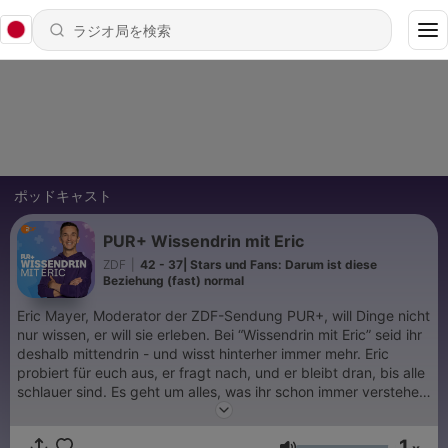
ポッドキャスト
PUR+ Wissendrin mit Eric
ZDF
|
42 - 37| Stars und Fans: Darum ist diese
Beziehung (fast) normal
Eric Mayer, Moderator der ZDF-Sendung PUR+, will Dinge nicht
nur wissen, er will sie erleben. Bei “Wissendrin mit Eric” seid ihr
deshalb mittendrin - und wisst hinterher immer mehr. Eric
probiert für euch aus, er fragt nach, und er bleibt dran, bis alle
schlauer sind. Es geht um alles, was ihr schon immer verstehen
wolltet – und um Fragen, von denen ihr nie geahnt hättet, dass
euch die Antworten interessieren. Begleitet Eric im "PUR+"-
1