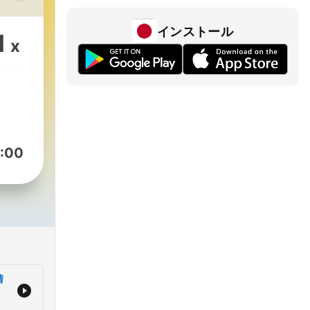
大
インストール
1
x
或者
体之
请一
职场
一些
:00
:
/md8DUyFz
己的
清