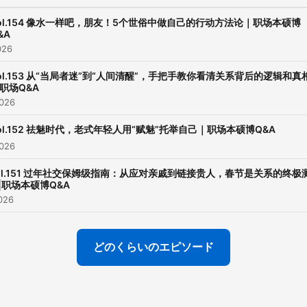
学生 购书链接：
https://k.youshop10.com/
ol.154 像水一样吧，朋友！5个世俗中做自己的行动方法论｜职场本硕博
&A
nY7 3. 本硕博科研习惯方法、学
026
术人际关系: 《学术咸鱼自救
ol.153 从“当局者迷”到“人间清醒”，手把手教你看清关系背后的逻辑和真
南》。 适合：本硕博、想要入门
职场Q&A
学术的朋友 购书链接：
026
https://k.youshop10.com
ol.152 祛魅时代，老式年轻人用“赋魅”托举自己｜职场本硕博Q&A
商务合作：
026
madoufu@hotmail.com 听友
ol.151 过年社交保姆级指南：从应对亲戚到链接贵人，春节是关系的终极
群：qamaster33，注明本
|职场本硕博Q&A
生职场人，群内氛围美好，
026
时抽取书籍等小礼物，期待
加入!
どのくらいのエピソード