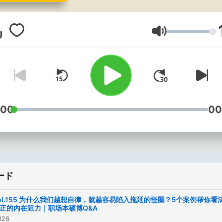
究。 这是我的播客，我会把和青
年朋友们的连线音频呈现给
家，这些对话算不上是咨询
音量
答疑，更多的是两个独立个
间的聊天。同时，会陆续邀
些朋友们一起来聊聊成长、
和学业，会有点用，也会有
爽感和欢乐。 三本成长书籍： 1.
:00
00
当代青年的超级个体养成宝典
《新收入》 适合：有金钱焦虑、
想要发掘新收入机会的朋友 购书
链接：
ード
https://k.youshop10.com
2. 职场思维模式：《我有自
ol.155 为什么我们越想自律，就越容易陷入拖延的怪圈？5个案例帮你看
宇宙》 适合：职场人、准职场的
正的内在阻力｜职场本硕博Q&A
026