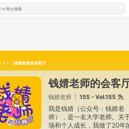
ャスト
钱婧老师的会客厅
钱婧老师的会客
钱婧老师
|
155 - Vol.155 为什么我们越想自律，就越容易陷入拖延的怪圈？5个案例帮你看清真正的内在阻力｜职场本硕博Q&A
我是钱婧（公众号：钱婧老
师），是一名大学老师。关
场和个人成长，我做了20年