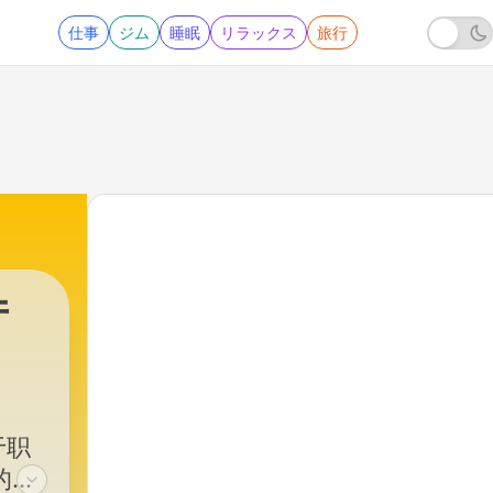
仕事
ジム
睡眠
リラックス
旅行
厅
于职
的研