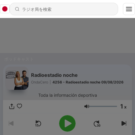
ポッドキャスト
Radioestadio noche
OndaCero
|
4256 - Radioestadio noche 09/08/2026
Toda la información deportiva
1
x
音量