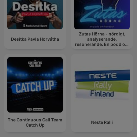
Zutas Hörna - nördigt,
Desítka Pavla Horvátha
analyserande,
resonerande. En podd om
handboll.
The Continuous Call Team
Neste Ralli
Catch Up