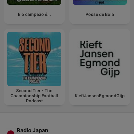
E o campeão é...
Posse de Bola
Second Tier - The
Championship Football
KieftJansenEgmondGijp
Podcast
Radio Japan