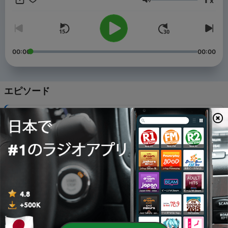
x
教デジタル特集ページ】 https://www.seikyoonline.com/digital/ .
音量
【若者向け特集ページ】
https://www.seikyoonline.com/youth/youth/ . 【ご感想をお寄せ
ください】 labo@seikyo-np.jp . (イラスト・ルノアール兄弟)
00:00
00:00
エピソード
-
119
ナカちゃんと読書の部屋 夏に読みたい本（前編）
01 8月 2026
-
118
「キニナルを調べる」をキイテミル！（後編）
25 7月 2026
-
117
「キニナルを調べる」をキイテミル！（前編）
18 7月 2026
-
116
“未来部ファースト”の夏！（後編）
09 7月 2026