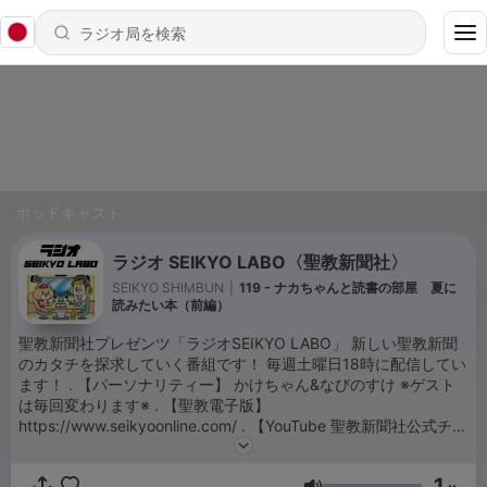
ポッドキャスト
ラジオ SEIKYO LABO〈聖教新聞社〉
SEIKYO SHIMBUN
|
119 - ナカちゃんと読書の部屋 夏に
読みたい本（前編）
聖教新聞社プレゼンツ「ラジオSEIKYO LABO」 新しい聖教新聞
のカタチを探求していく番組です！ 毎週土曜日18時に配信してい
ます！ . 【パーソナリティー】 かけちゃん&なびのすけ ※ゲスト
は毎回変わります※ . 【聖教電子版】
https://www.seikyoonline.com/ . 【YouTube 聖教新聞社公式チャ
ンネル】
https://www.youtube.com/user/seikyoshimbun/featured . 【聖
1