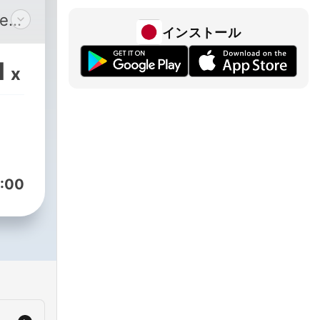
wed!
インストール
and
1
x
Mary
uide
u
 let
:00
 and
our
ow!