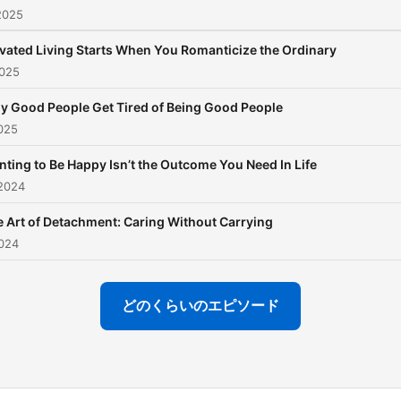
2025
vated Living Starts When You Romanticize the Ordinary
025
y Good People Get Tired of Being Good People
025
ting to Be Happy Isn’t the Outcome You Need In Life
2024
 Art of Detachment: Caring Without Carrying
024
どのくらいのエピソード