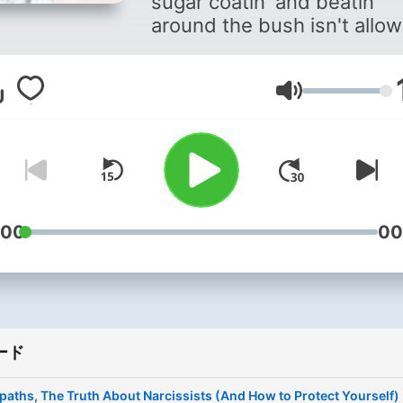
sugar coatin' and beatin'
around the bush isn't allo
Get ready to set sail on a
journey of self-discovery 
relationship mastery with 
音量
Ann Addis! She's here to g
you through the choppy
waters of love and help yo
navigate towards a life of
purpose and meaning. Don't
:00
00
those nagging doubts and
fears hold you back any
longer! It's time to get real
take the plunge towards y
best self. Ready to join the
adventure? Tune in to the
ード
Really Personal Podcast n
aths, The Truth About Narcissists (And How to Protect Yourself)