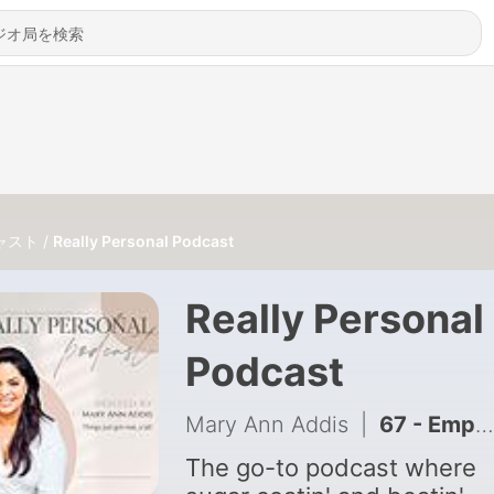
ャスト
Really Personal Podcast
Really Personal
Podcast
Mary Ann Addis
|
67 - Empaths, The Truth About Narcissists (And How to Protect Yourself)
The go-to podcast where