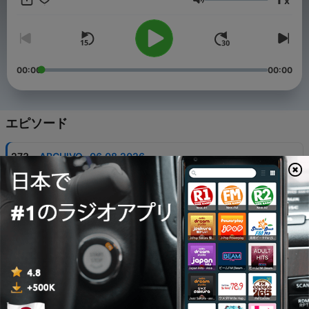
x
音量
00:00
00:00
エピソード
-
273
ARCHIVO · 06.08.2026
07 8月 2026
-
272
ARCHIVO · 2026.08.05
06 8月 2026
-
271
ARCHIVO · 2026.08.04
05 8月 2026
-
270
ÚLTIMO PROGRAMA DE RELAX ROCK 30 DE
ABRIL 2026