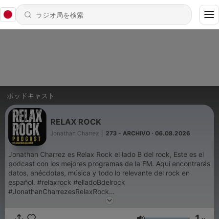
ポッドキャスト
RELAX ROCK
Jonathan Charrez
|
273 - ARCHIVO · 06.08.2026
Jonathan Charrez es Relax Rock el lado B del rock, Este es el
podcast con los mejores programas de la FM. Aquí encontrarás
datos, anécdotas, música y todo lo relevante del rock en
español. #relaxrock #elladoBdelrock
#JonathanCharrezesRelaxRock
#RelaxRockesJonathanCharrez
1