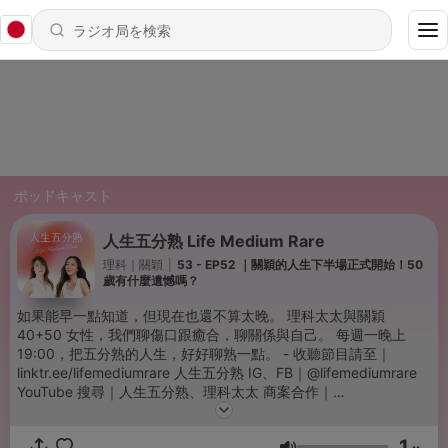
ポッドキャスト
人生五分熟 Life Medium Rare
理科｜關穎
|
53 - EP52 ｜關穎的人生下半場正式開始！50
歲有什麼遺憾嗎？
如果能早一點知道，但現在也還不算太晚。 理科太太與關穎
40+50 女性，我們聊傷口跟癒合，聊關係與自己。 每週一晚上
19:00，把五分熟的人生，好好聊熟一點。 - 收聽節目請至｜
linktr.ee/lifemediumrare 人生五分熟 IG、FB｜@lifemediumrare
YouTube 搜尋｜人生五分熟、理科太太 商案合作｜
liketaitai@gmail.com -- Hosting provided by
SoundOn
1