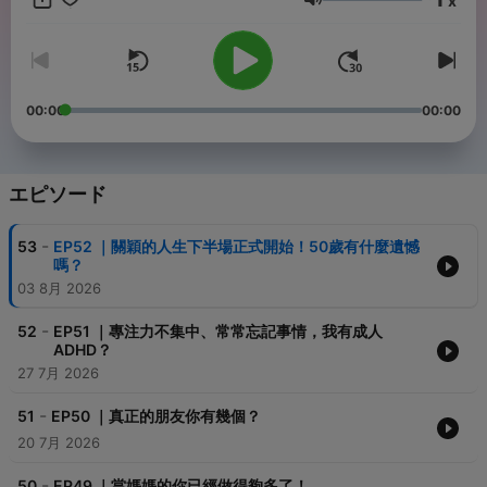
x
音量
00:00
00:00
エピソード
-
53
EP52 ｜關穎的人生下半場正式開始！50歲有什麼遺憾
嗎？
03 8月 2026
-
52
EP51 ｜專注力不集中、常常忘記事情，我有成人
ADHD？
27 7月 2026
-
51
EP50 ｜真正的朋友你有幾個？
20 7月 2026
-
50
EP49 ｜當媽媽的你已經做得夠多了！