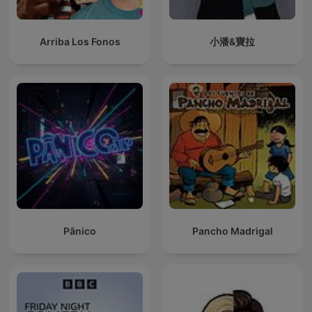
Arriba Los Fonos
小潘&寶拉
Pânico
Pancho Madrigal