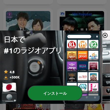
蛙亭のトノサマラジオ[オー
金曜JUNK バナナマンのバナ
ルナイトニッポン
ナムーンGOLD
PODCAST]
インストール