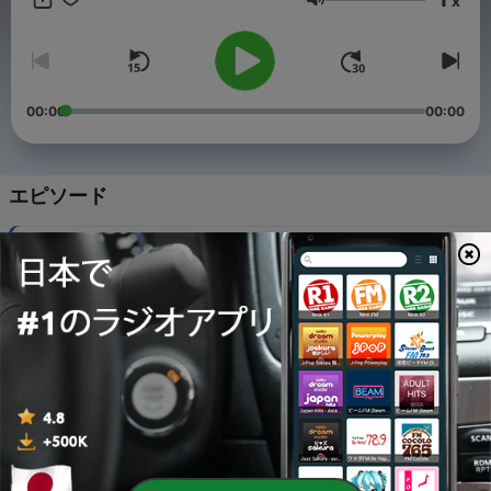
x
音量
00:00
00:00
エピソード
-
67
60-中級日本語の単語（一人旅って楽しい？）
13 11月 2023
-
66
59-中級日本語の単語（優先席を譲るべきか）
30 10月 2023
-
64
58-初級日本語の単語（色について話す）
11 10月 2023
-
63
57-中級日本語の単語（寝相アート）
05 10月 2023